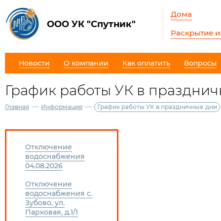
Дома
ООО УК "Спутник"
Раскрытие 
Новости
О компании
Как оплатить
Вопросы
График работы УК в праздни
—
—
Главная
Информация
График работы УК в праздничные дни
Отключение
водоснабжения
04.08.2026
Отключение
водоснабжения с.
Зубово, ул.
Парковая, д.1/1