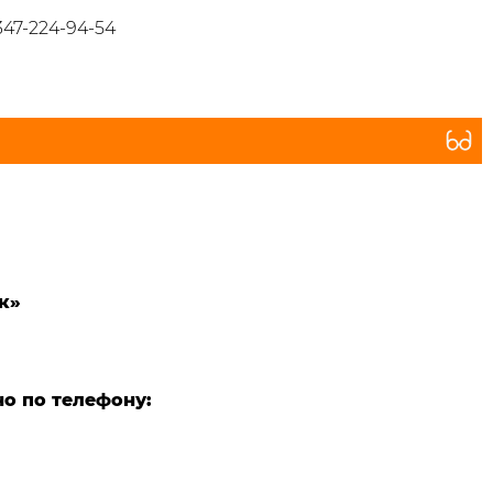
347-224-94-54
к»
о по телефону: