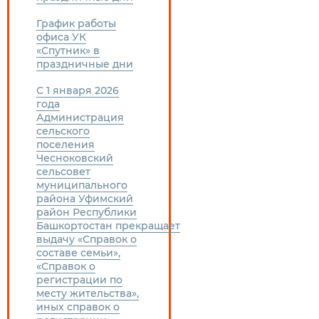
График работы
офиса УК
«Спутник» в
праздничные дни
С 1 января 2026
года
Администрация
сельского
поселения
Чесноковский
сельсовет
муниципального
района Уфимский
район Республики
Башкортостан прекращает
выдачу «Справок о
составе семьи»,
«Справок о
регистрации по
месту жительства»,
иных справок о