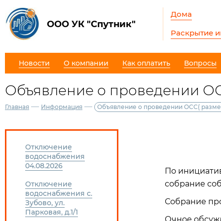
Дома
ООО УК "Спутник"
Раскрытие 
Новости
О компании
Как оплатить
Вопросы
Объявление о проведении ОС
—
—
Главная
Информация
Объявление о проведении ОСС( разме
Отключение
водоснабжения
04.08.2026
По инициатив
собрание со
Отключение
водоснабжения с.
Собрание прово
Зубово, ул.
Парковая, д.1/1
Очное обсужд