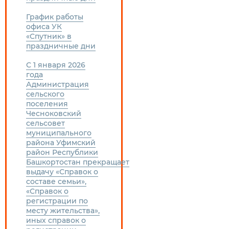
График работы
офиса УК
«Спутник» в
праздничные дни
С 1 января 2026
года
Администрация
сельского
поселения
Чесноковский
сельсовет
муниципального
района Уфимский
район Республики
Башкортостан прекращает
выдачу «Справок о
составе семьи»,
«Справок о
регистрации по
месту жительства»,
иных справок о