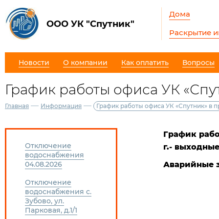
Дома
ООО УК "Спутник"
Раскрытие 
Новости
О компании
Как оплатить
Вопросы
График работы офиса УК «Спу
—
—
Главная
Информация
График работы офиса УК «Спутник» в 
График раб
Отключение
г.-
выходные
водоснабжения
04.08.2026
Аварийные з
Отключение
водоснабжения с.
Зубово, ул.
Парковая, д.1/1