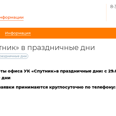
8-
информации
Информация
тник» в праздничные дни
праздничные дни
оты
офиса УК «Спутник»в праздничные дни:
с 29.
 дни
аявки принимаются круглосуточно по телефону