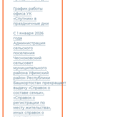
График работы
офиса УК
«Спутник» в
праздничные дни
С 1 января 2026
года
Администрация
сельского
поселения
Чесноковский
сельсовет
муниципального
района Уфимский
район Республики
Башкортостан прекращает
выдачу «Справок о
составе семьи»,
«Справок о
регистрации по
месту жительства»,
иных справок о