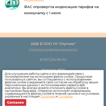
ФАС опровергла индексацию тарифов на
коммуналку с 1 июля
2026 © ООО УК "Спутник"
Политика конфиденциальности
8-347-224-94-54
Новости ЖКХ
Для улучшения работы сайта и его взаимодействия с
Новости компании
пользователями мы используем файлы cookie. Продолжая
пользоваться сайтом, вы соглашаетесь с использованием
Как оплатить
файлов cookie и выражаете своё согласие на обработку ваших
персональных данных с использованием сервиса веб-
Дома
аналитики. Вы всегда можете отключить файлы cookie в
настройках браузера. Оператор использует информацию,
Раскрытие информации
содержащуюся в файлах cookie в течение сроков и на условиях,
указанных в настоящей
Политике
и
Согласии
Вопросы
Согласен